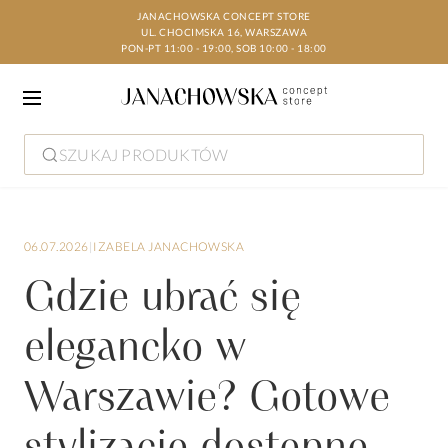
JANACHOWSKA CONCEPT STORE
UL. CHOCIMSKA 16, WARSZAWA
PON-PT 11:00 - 19:00, SOB 10:00 - 18:00
SZUKAJ PRODUKTÓW
06.07.2026
|
IZABELA JANACHOWSKA
Gdzie ubrać się
elegancko w
Warszawie? Gotowe
stylizacje dostępne