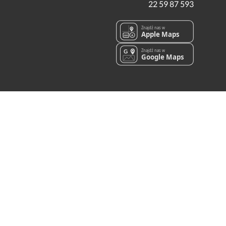
22 59 87 593
Znajdź nas w
Apple Maps
A
280
Znajdź nas w
G
Google Maps