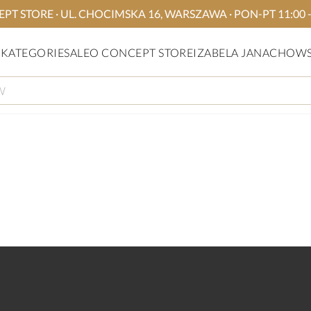
TORE · UL. CHOCIMSKA 16, WARSZAWA · PON-PT 11:00 - 19
KATEGORIE
SALE
O CONCEPT STORE
IZABELA JANACHOW