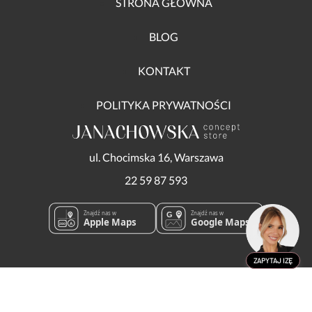
STRONA GŁÓWNA
BLOG
KONTAKT
POLITYKA PRYWATNOŚCI
ul. Chocimska 16, Warszawa
22 59 87 593
Znajdź nas w
Znajdź nas w
G
Apple Maps
Google Maps
A
280
ZAPYTAJ IZĘ