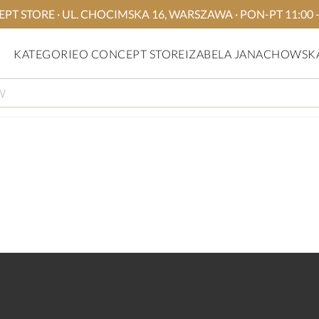
TORE · UL. CHOCIMSKA 16, WARSZAWA · PON-PT 11:00 - 19
KATEGORIE
O CONCEPT STORE
IZABELA JANACHOWSK