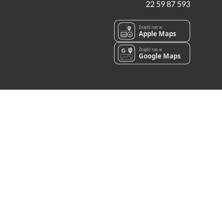
22 59 87 593
Znajdź nas w
Apple Maps
A
280
Znajdź nas w
G
Google Maps